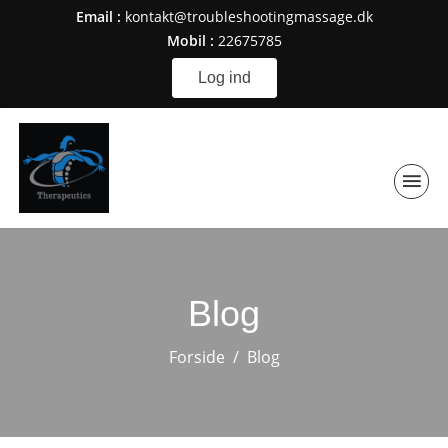
Email :
kontakt@troubleshootingmassage.dk
Mobil :
22675785
Log ind
Blog
Forside
Blog