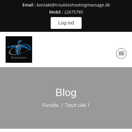
Email :
kontakt@troubleshootingmassage.dk
Mobil :
22675785
Log ind
Blog
Forside
Teszt cikk 1